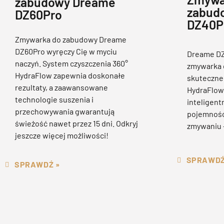
zabudowy Dreame
zabud
DZ60Pro
DZ40P
Zmywarka do zabudowy Dreame
DZ60Pro wyręczy Cię w myciu
Dreame DZ
naczyń. System czyszczenia 360°
zmywarka d
HydraFlow zapewnia doskonałe
skuteczne
rezultaty, a zaawansowane
HydraFlow,
technologie suszenia i
inteligent
przechowywania gwarantują
pojemność
świeżość nawet przez 15 dni. Odkryj
zmywaniu –
jeszcze więcej możliwości!
SPRAWDŹ
SPRAWDŹ »