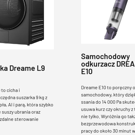
Samochodowy
odkurzacz DRE
ka Dreame L9
E10
Dreame E10 to poręczny 
to cicha i
samochodowy, który dzię
czędna suszarka 9 kg z
ssania do 14 000 Pa skute
ła, AI i parą, która szybko
usuwa kurz czy okruchy z 
e suszy ubrania oraz
nie tylko. Wyróżnia go tak
 zdalne sterowanie
bezprzewodowa konstrukc
pracy do około 30 minut w