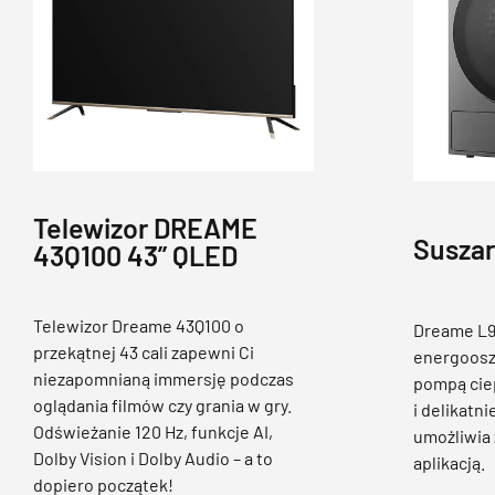
Telewizor DREAME
Suszar
43Q100 43” QLED
Telewizor Dreame 43Q100 o
Dreame L9 
przekątnej 43 cali zapewni Ci
energoosz
niezapomnianą immersję podczas
pompą ciep
oglądania filmów czy grania w gry.
i delikatni
Odświeżanie 120 Hz, funkcje AI,
umożliwia
Dolby Vision i Dolby Audio – a to
aplikacją.
dopiero początek!