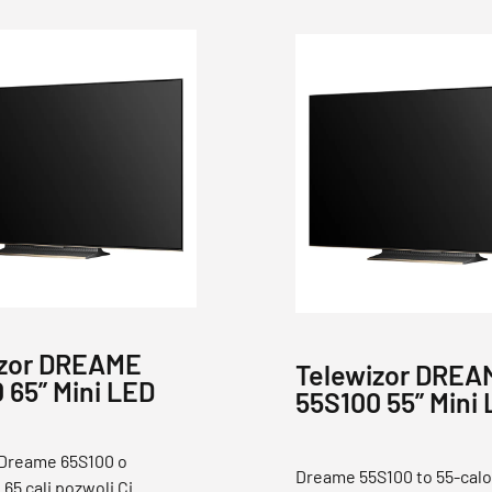
izor DREAME
Telewizor DREA
 65” Mini LED
55S100 55” Mini
 Dreame 65S100 o
Dreame 55S100 to 55-cal
65 cali pozwoli Ci