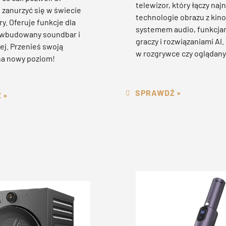
telewizor, który łączy na
 zanurzyć się w świecie
technologie obrazu z ki
ry. Oferuje funkcje dla
systemem audio, funkcjam
, wbudowany soundbar i
graczy i rozwiązaniami AI.
ej. Przenieś swoją
w rozgrywce czy oglądany
na nowy poziom!
SPRAWDŹ »
 »