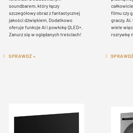
soundbarem, który łączy
całkowicie
szczegółowy obraz z fantastycznej
filmu czy g
jakości dźwiękiem. Dodatkowo
graczy, AI
oferuje funkcje AI i powłokę QLED+.
wiele więc
Zanurz się w oglądanych treściach!
rozrywkę 
SPRAWDŹ »
SPRAWDŹ