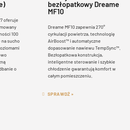
bezłopatkowy Dreame
e)
MF10
7 oferuje
ejmowany
Dreame MF10 zapewnia 270°
ności 100
cyrkulacji powietrza, technologię
e na sucho
AirBoost™ i automatyczne
poziomami
dopasowanie nawiewu TempSync™.
kowo
Bezłopatkowa konstrukcja,
zną
inteligentne sterowanie i szybkie
dbanie o
chłodzenie gwarantują komfort w
całym pomieszczeniu.
SPRAWDŹ »