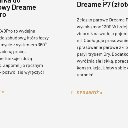
Dreame P7 (złot
owy Dreame
ro
Żelazko parowe Dreame P
wysoką moc 1200 W i zd
40Pro to wydajna
zbiornik na wodę o pojem
o zabudowy, która łączy
ml. Obsługuje prasowani
 mycie z systemem 360°
i prasowanie parowe z 4 
 cichą pracę,
pary i trybem Dry. Dodat
ne funkcje i dużą
wyróżnia się lekką, poręc
. Zapomnij o ręcznym
konstrukcją. Ułatw sobie 
 pozwól się wyręczyć!
ubrania!
 »
SPRAWDŹ »