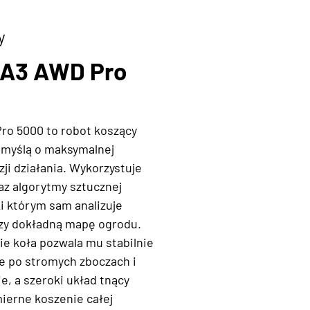
y
A3 AWD Pro
o 5000 to robot koszący
 myślą o maksymalnej
zji działania. Wykorzystuje
z algorytmy sztucznej
ki którym sam analizuje
rzy dokładną mapę ogrodu.
ie koła pozwala mu stabilnie
że po stromych zboczach i
, a szeroki układ tnący
erne koszenie całej