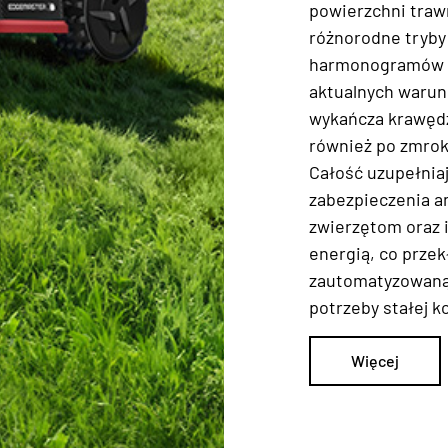
powierzchni traw
różnorodne tryby
harmonogramów d
aktualnych warun
wykańcza krawędz
również po zmrok
Całość uzupełnia
zabezpieczenia a
zwierzętom oraz 
energią, co przek
zautomatyzowaną 
potrzeby stałej ko
Więcej