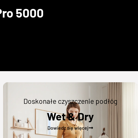
ro 5000
Doskonałe czyszczenie podłóg
Wet & Dry
Dowiedz się więcej