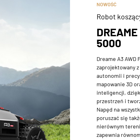
NOWOŚĆ
Robot kosząc
DREAME 
5000
Dreame A3 AWD Pr
zaprojektowany z
autonomii i precy
mapowanie 3D ora
inteligencji, dzię
przestrzeń i two
Napęd na wszystk
poruszać się tak
nierównym terenie
zapewnia równomi