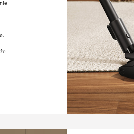
nie
e.
 że