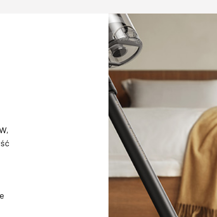
AW,
rść
ie