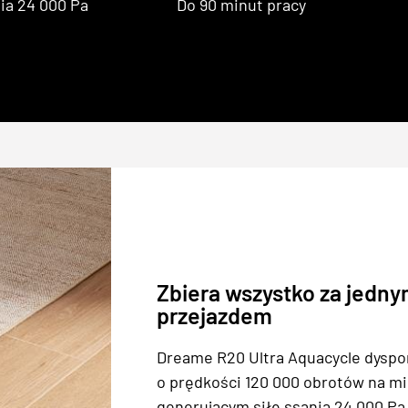
ia 24 000 Pa
Do 90 minut pracy
Zbiera wszystko za jedn
przejazdem
Dreame R20 Ultra Aquacycle dyspon
o prędkości 120 000 obrotów na mi
generującym siłę ssania 24 000 Pa