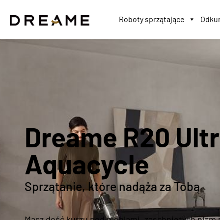
Roboty sprzątające
Odkur
Dreame R20 Ult
Aquacycle
Sprzątanie, które nadąża za Tobą
Masz dość kurzu pod meblami, zaschniętych plam n