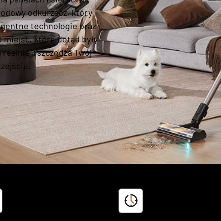
wodowy odkurzacz, który
ligentne technologie oraz
 miejsc, które dotąd były
 realnie oszczędza Twój
zejściu.