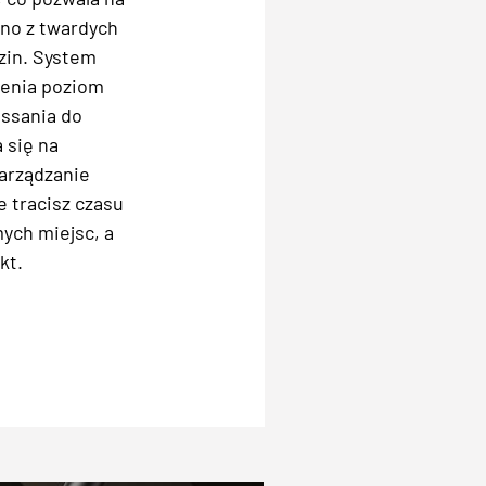
no z twardych
dzin. System
cenia poziom
 ssania do
 się na
zarządzanie
e tracisz czasu
ych miejsc, a
kt.