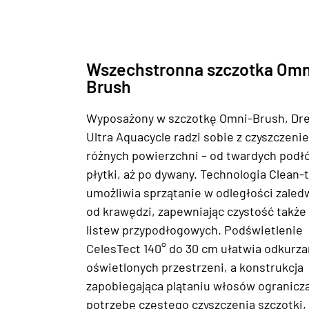
Wszechstronna szczotka Omn
Brush
Wyposażony w szczotkę Omni-Brush, Dr
Ultra Aquacycle radzi sobie z czyszczeni
różnych powierzchni – od twardych podłó
płytki, aż po dywany. Technologia Clean
umożliwia sprzątanie w odległości zale
od krawędzi, zapewniając czystość także
listew przypodłogowych. Podświetlenie
CelesTect 140° do 30 cm ułatwia odkurza
oświetlonych przestrzeni, a konstrukcja
zapobiegająca plątaniu włosów ogranicz
potrzebę częstego czyszczenia szczotki,