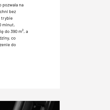
o pozwala na
chni bez
 trybie
0 minut,
ę do 390 m², a
ziny, co
zenie do