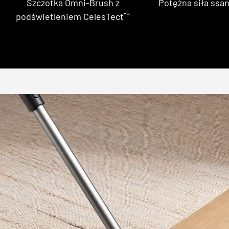
Szczotka Omni-Brush z
Potężna siła ssan
podświetleniem CelesTect™