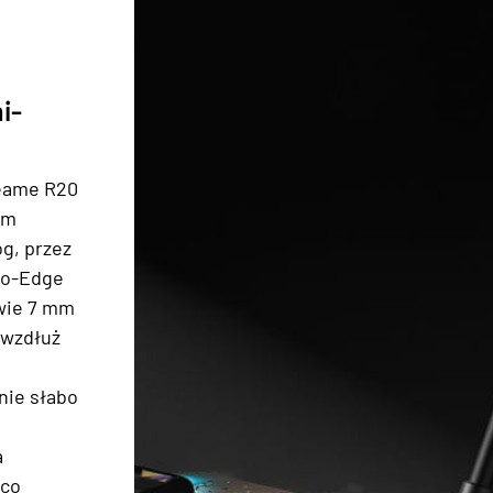
i-
eame R20
em
g, przez
-to-Edge
dwie 7 mm
 wzdłuż
nie słabo
a
 co