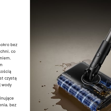
mokro bez
chni, co
eniem.
om
kością
st czystą
j wody
inujące
nia, bez