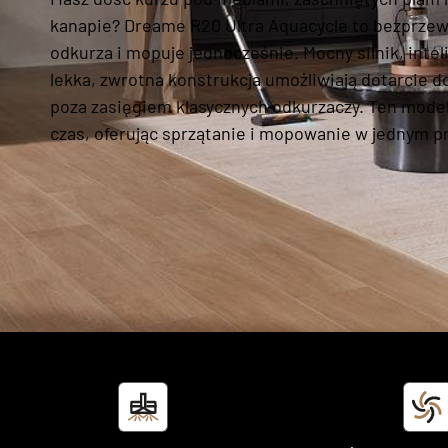
kanapie? Dreame R20 Ultra Aquacycle to bezprze
odkurza i mopuje jednocześnie. Mocny silnik, inte
lekka, zwrotna konstrukcja umożliwiają dotarcie do
poza zasięgiem klasycznych odkurzaczy. Ten model
czas, oferując sprzątanie i mopowanie w jednym pr