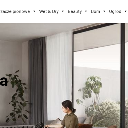
zacze pionowe
Wet & Dry
Beauty
Dom
Ogród
ra
a panelach i sierści na