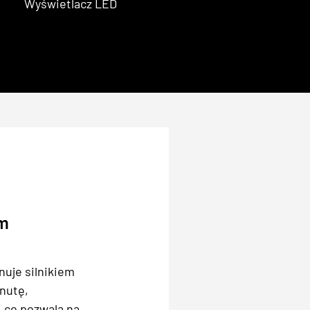
Wyświetlacz LED
ym
uje silnikiem
nutę,
, co pozwala na