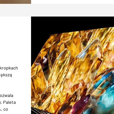
 kropkach
iększą
pozwala
. Paleta
, co