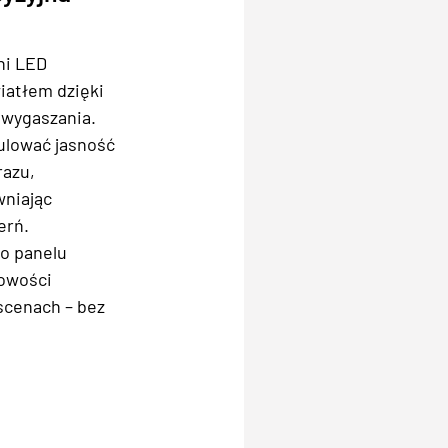
ni LED
iatłem dzięki
 wygaszania.
gulować jasność
razu,
wniając
erń.
o panelu
łowości
scenach – bez