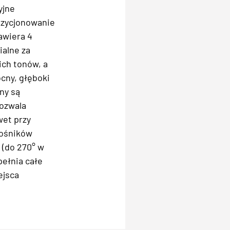
yjne
pozycjonowanie
awiera 4
alne za
ch tonów, a
cny, głęboki
ny są
pozwala
et przy
łośników
 (do 270° w
ełnia całe
ejsca