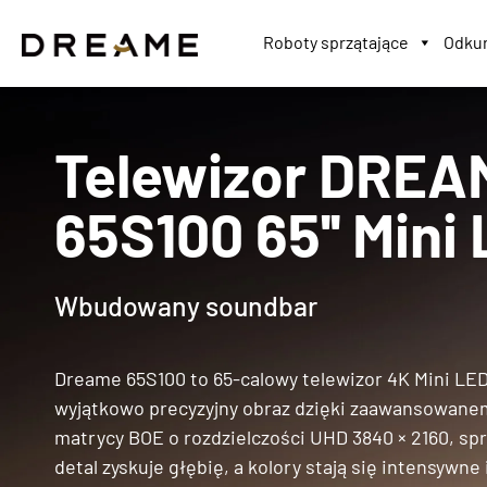
Roboty sprzątające
Odkur
Telewizor DREA
65S100 65'' Mini
Wbudowany soundbar
Dreame 65S100 to 65-calowy telewizor 4K Mini LED,
wyjątkowo precyzyjny obraz dzięki zaawansowane
matrycy BOE o rozdzielczości UHD 3840 × 2160, spr
detal zyskuje głębię, a kolory stają się intensywne