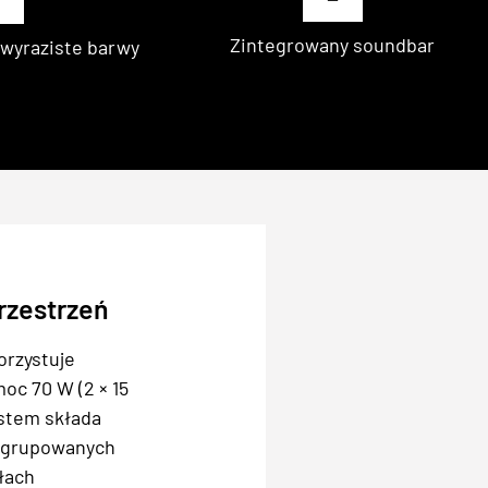
Zintegrowany soundbar
wyraziste barwy
rzestrzeń
rzystuje
moc 70 W (2 × 15
ystem składa
, zgrupowanych
łach