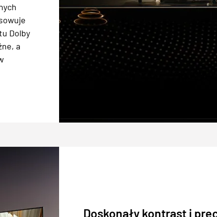
anych
osowuje
tu Dolby
źne, a
w
Doskonały kontrast i pre