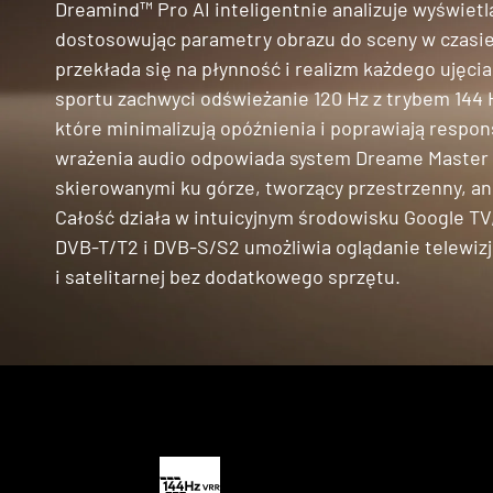
Dreamind™ Pro AI inteligentnie analizuje wyświetl
dostosowując parametry obrazu do sceny w czasie
przekłada się na płynność i realizm każdego ujęcia
sportu zachwyci odświeżanie 120 Hz z trybem 144 H
które minimalizują opóźnienia i poprawiają resp
wrażenia audio odpowiada system Dreame Master 
skierowanymi ku górze, tworzący przestrzenny, an
Całość działa w intuicyjnym środowisku Google TV
DVB-T/T2 i DVB-S/S2 umożliwia oglądanie telewizj
i satelitarnej bez dodatkowego sprzętu.