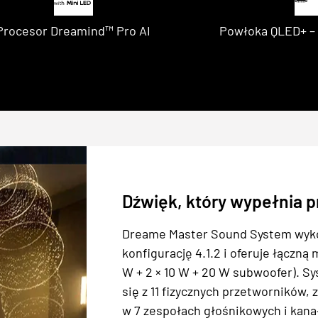
Procesor Dreamind™ Pro AI
Powłoka QLED+ – 
Dźwięk, który wypełnia p
Dreame Master Sound System wyko
konfigurację 4.1.2 i oferuje łączną 
W + 2 × 10 W + 20 W subwoofer). S
się z 11 fizycznych przetworników
w 7 zespołach głośnikowych i kana