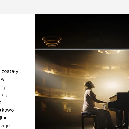
 zostały
 w
lby
nnego
e
atkowo
i AI
izuje