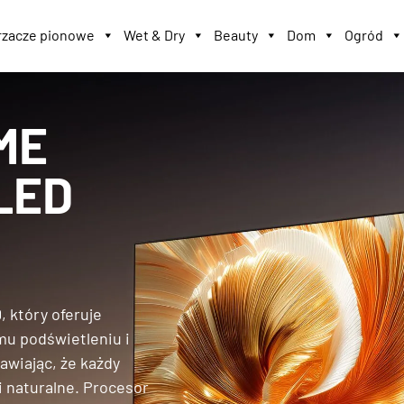
zacze pionowe
Wet & Dry
Beauty
Dom
Ogród
ME
 LED
 który oferuje
mu podświetleniu i
awiając, że każdy
 i naturalne. Procesor