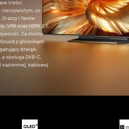
ane treści,
 rzeczywistym, co
. Graczy i fanów
z, VRR oraz HDMI 2.1,
onsywność. Za mocne
Sound z głośnikami
gażujący dźwięk.
, a obsługa DVB-C,
i naziemnej, kablowej