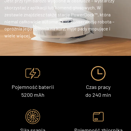
Jest przy tym bardzo wygodne w obsłudze – wystarczy
skorzystać z aplikacji lub komend głosowych. W
zestawie znajdziesz także stację PowerDock™, która
niemal całkowicie automatyzuje konserwację robota –
opróżnia jego zbiornik na kurz, myje pady mopujące i
wiele więcej.
Pojemność baterii
Czas pracy
5200 mAh
do 240 min
Siła ssania
Pojemność zbiornika