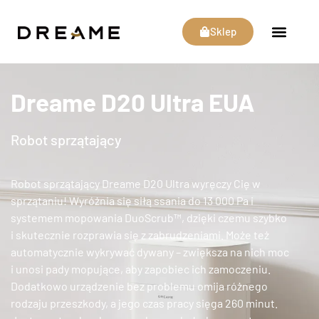
Sklep
Dreame D20 Ultra EUA
Robot sprzątający
Robot sprzątający Dreame D20 Ultra wyręczy Cię w
sprzątaniu! Wyróżnia się siłą ssania do 13 000 Pa i
systemem mopowania DuoScrub™, dzięki czemu szybko
i skutecznie rozprawia się z zabrudzeniami. Może też
automatycznie wykrywać dywany – zwiększa na nich moc
i unosi pady mopujące, aby zapobiec ich zamoczeniu.
Dodatkowo urządzenie bez problemu omija różnego
rodzaju przeszkody, a jego czas pracy sięga 260 minut.