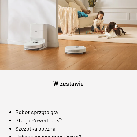
W zestawie
Robot sprzątający
Stacja PowerDock™
Szczotka boczna
Uchwyt na pad mopujący x2