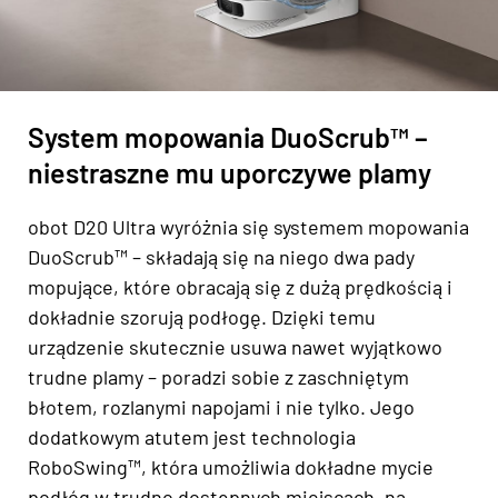
System mopowania DuoScrub™ –
niestraszne mu uporczywe plamy
obot D20 Ultra wyróżnia się systemem mopowania
DuoScrub™ – składają się na niego dwa pady
mopujące, które obracają się z dużą prędkością i
dokładnie szorują podłogę. Dzięki temu
urządzenie skutecznie usuwa nawet wyjątkowo
trudne plamy – poradzi sobie z zaschniętym
błotem, rozlanymi napojami i nie tylko. Jego
dodatkowym atutem jest technologia
RoboSwing™, która umożliwia dokładne mycie
podłóg w trudno dostępnych miejscach, na