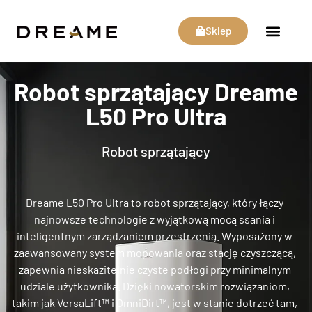
Sklep
Robot sprzątający Dreame
L50 Pro Ultra
Robot sprzątający
Dreame L50 Pro Ultra to robot sprzątający, który łączy
najnowsze technologie z wyjątkową mocą ssania i
inteligentnym zarządzaniem przestrzenią. Wyposażony w
zaawansowany system mopowania oraz stację czyszczącą,
zapewnia nieskazitelnie czyste podłogi przy minimalnym
udziale użytkownika. Dzięki nowatorskim rozwiązaniom,
takim jak VersaLift™ i OmniDirt™, jest w stanie dotrzeć tam,