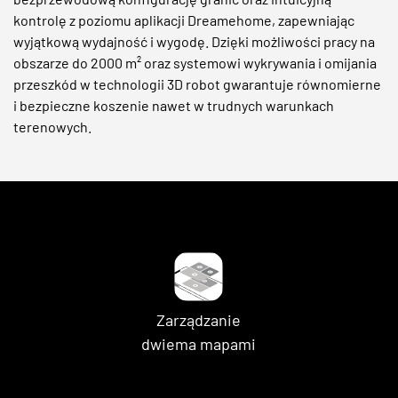
kontrolę z poziomu aplikacji Dreamehome, zapewniając
wyjątkową wydajność i wygodę. Dzięki możliwości pracy na
obszarze do 2000 m² oraz systemowi wykrywania i omijania
przeszkód w technologii 3D robot gwarantuje równomierne
i bezpieczne koszenie nawet w trudnych warunkach
terenowych.
Zarządzanie
dwiema mapami