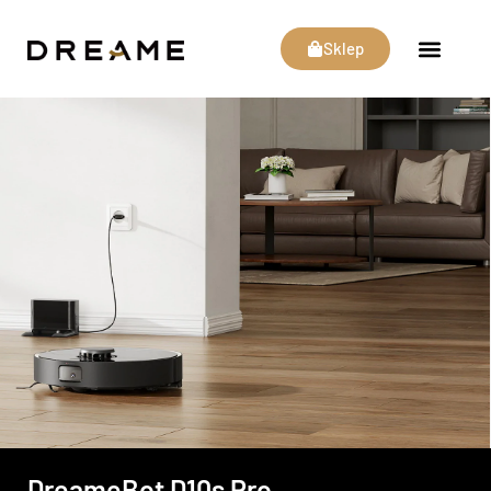
Sklep
DreameBot D10s Pro​