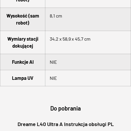
Wysokość (sam
8,1 cm
robot)
Wymiary stacji
34,2 x 58,9 x 45,7 cm
dokującej
Funkcje AI
NIE
Lampa UV
NIE
Do pobrania
Dreame L40 Ultra A Instrukcja obsługi PL