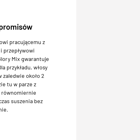
mpromisów
owi pracującemu z
 i przepływowi
Glory Mix gwarantuje
Dla przykładu, włosy
w zaledwie około 2
ie tu w parze z
a równomiernie
czas suszenia bez
nie.