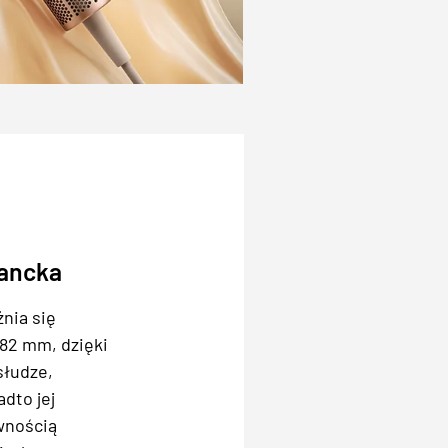
gancka
żnia się
 82 mm, dzięki
słudze,
dto jej
wnością