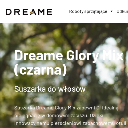
Roboty sprzątające
Odkur
Dreame Glory Mix
(czarna)
Suszarka do włosów
Suszarka Dreame Glory Mix zapewni Ci idealną
pielęgnację w domowym zaciszu. Dzięki
innowacyjnemu pierścieniowi zapachowemu otuli