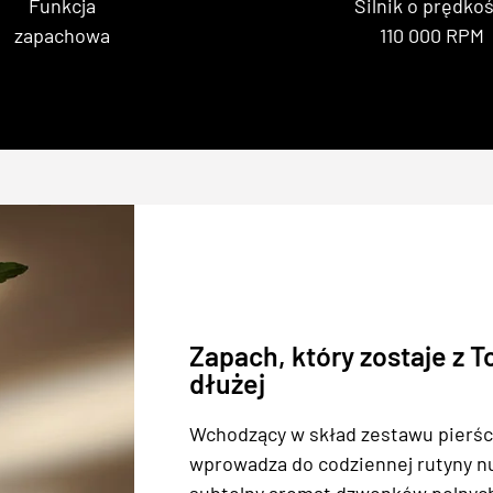
Funkcja
Silnik o prędkoś
zapachowa
110 000 RPM
Zapach, który zostaje z T
dłużej
Wchodzący w skład zestawu pierś
wprowadza do codziennej rutyny nu