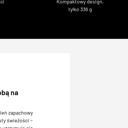
ci
Kompaktowy design,
tylko 336 g
obą na
cień zapachowy
ty świeżości –