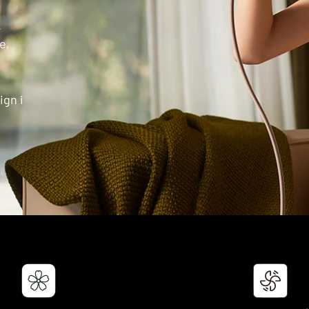
.
e,
ign i