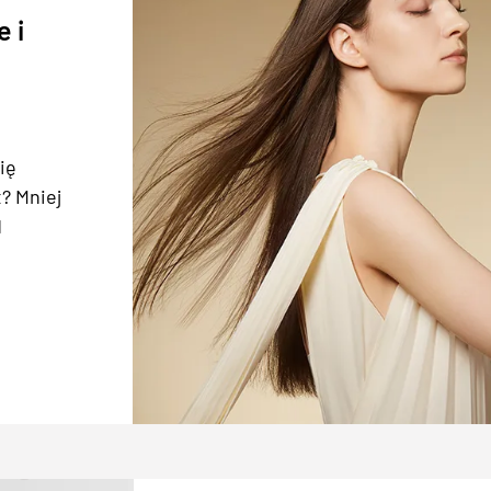
e i
ię
t? Mniej
d