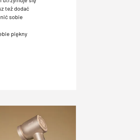
 utrzymuje się
sz też dodać
nić sobie
ebie piękny