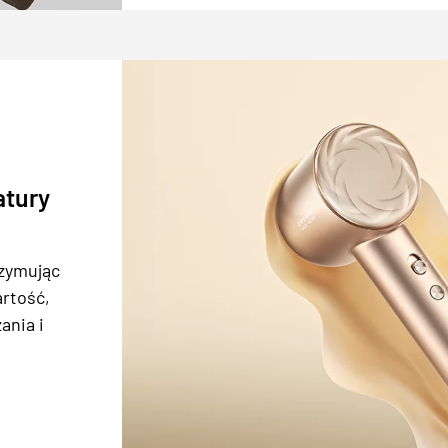
atury
rzymując
artość,
ania i